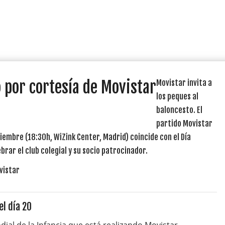
o por cortesía de Movistar
Movistar invita a
los peques al
baloncesto. El
partido Movistar
iembre (18:30h, WiZink Center, Madrid) coincide con el Día
ebrar el club colegial y su socio patrocinador.
el día 20
dial de la Infancia que está realizando Movistar