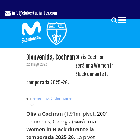
info@clubestudiantes.com
Bienvenida, Cochran
Olivia Cochran
22 mayo 2025
será una Women in
Black durante la
temporada 2025-26.
en
Femenino
,
Slider home
Olivia Cochran
(1.91m, pívot,
2001,
Columbus, Georgia)
será una
Women in Black durante la
temporada 2025-26.
La pívot