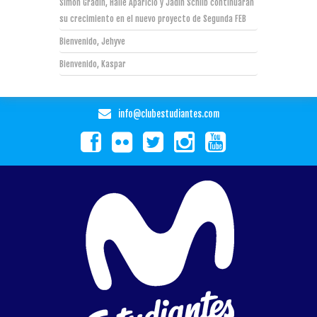
Simon Gradin, Haile Aparicio y Jadin Schilb continuarán
su crecimiento en el nuevo proyecto de Segunda FEB
Bienvenido, Jehyve
Bienvenido, Kaspar
info@clubestudiantes.com