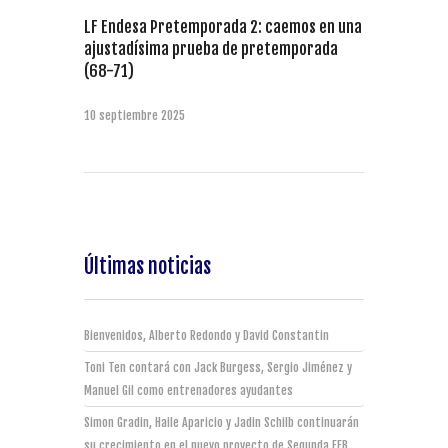
LF Endesa Pretemporada 2: caemos en una
ajustadísima prueba de pretemporada
(68-71)
10 septiembre 2025
Últimas noticias
Bienvenidos, Alberto Redondo y David Constantin
Toni Ten contará con Jack Burgess, Sergio Jiménez y
Manuel Gil como entrenadores ayudantes
Simon Gradin, Haile Aparicio y Jadin Schilb continuarán
su crecimiento en el nuevo proyecto de Segunda FEB