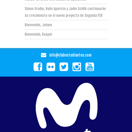
Simon Gradin, Haile Aparicio y Jadin Schilb continuarán
su crecimiento en el nuevo proyecto de Segunda FEB
Bienvenido, Jehyve
Bienvenido, Kaspar
info@clubestudiantes.com