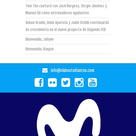
Toni Ten contará con Jack Burgess, Sergio Jiménez y
Manuel Gil como entrenadores ayudantes
Simon Gradin, Haile Aparicio y Jadin Schilb continuarán
su crecimiento en el nuevo proyecto de Segunda FEB
Bienvenido, Jehyve
Bienvenido, Kaspar
info@clubestudiantes.com