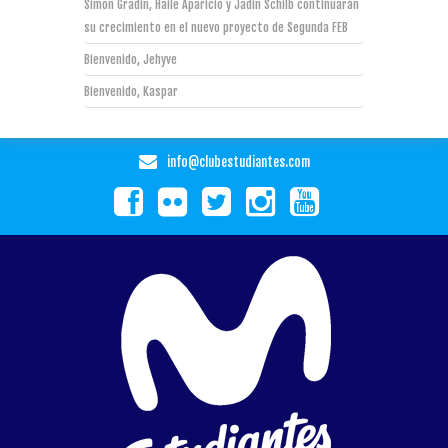
Simon Gradin, Haile Aparicio y Jadin Schilb continuarán
su crecimiento en el nuevo proyecto de Segunda FEB
Bienvenido, Jehyve
Bienvenido, Kaspar
info@clubestudiantes.com