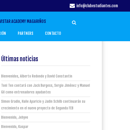
info@clubestudiantes.com
VISTAR ACADEMY MAGARIÑOS
CIÓN
PARTNERS
CONTACTO
Últimas noticias
Bienvenidos, Alberto Redondo y David Constantin
Toni Ten contará con Jack Burgess, Sergio Jiménez y Manuel
Gil como entrenadores ayudantes
Simon Gradin, Haile Aparicio y Jadin Schilb continuarán su
crecimiento en el nuevo proyecto de Segunda FEB
Bienvenido, Jehyve
Bienvenido, Kaspar