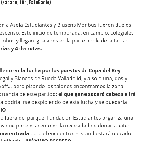
ron a Asefa Estudiantes y Blusens Monbus fueron duelos
descenso. Este inicio de temporada, en cambio, colegiales
ús y llegan igualados en la parte noble de la tabla:
ias y 4 derrotas.
lleno en la lucha por los puestos de Copa del Rey
–
al y Blancos de Rueda Valladolid; y a solo una, dos y
layoff… pero pisando los talones encontramos la zona
ortancia de este partido:
el que gane sacará cabeza e irá
a podría irse despidiendo de esta lucha y se quedaría
IO
ido fuera del parqué: Fundación Estudiantes organiza una
s que pone el acento en la necesidad de donar aceite:
á una entrada
para el encuentro. El stand estará ubicado