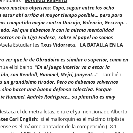
 del sábado.
MÁXIMO RESPETO
ara muchos objetivos: Copa, seguir entre los ocho
e estar ahí arriba el mayor tiempo posible… pero para
mos competido mejor contra Unicaja, Valencia, Gescrap…
ueda. Así que debemos ir con la misma mentalidad
sotros en la Liga Endesa, sobre el papel no somos
e Asefa Estudiantes
Txus Vidorreta
.
LA BATALLA EN LA
ra ver que la de Obradoiro es similar o superior, como en
núa el bilbaíno.
“En el juego interior va a estar la
tido, con Kendall, Hummel, Mejri, Junyent…”
También
s un grandísimo tirador. Pero no debemos volvernos
, sino hacer una buena defensa colectiva. Porque
bie Hummel, Andrés Rodríguez… su plantilla es muy
destaca el de metralletas, entre el ya mencionado Alberto
tes Carl English
: si el mallorquín es el máximo triplista
diense es el máximo anotador de la competición (18.1