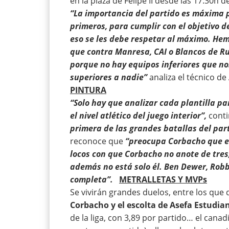
en la plaza de Felipe II desde las 17:30h
“La importancia del partido es máxima p
primeros, para cumplir con el objetivo d
eso se les debe respetar al máximo. He
que contra Manresa, CAI o Blancos de R
porque no hay equipos inferiores que no
superiores a nadie”
analiza el técnico d
PINTURA
“Solo hay que analizar cada plantilla pa
el nivel atlético del juego interior”,
conti
primera de las grandes batallas del par
reconoce que
“preocupa Corbacho que e
locos con que Corbacho no anote de tres
además no está solo él. Ben Dewer, Rob
completa”.
METRALLETAS Y MVPs
Se vivirán grandes duelos, entre los que 
Corbacho y el escolta de Asefa Estudian
de la liga, con 3,89 por partido… el cana