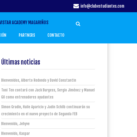
info@clubestudiantes.com
VISTAR ACADEMY MAGARIÑOS
CIÓN
PARTNERS
CONTACTO
Últimas noticias
Bienvenidos, Alberto Redondo y David Constantin
Toni Ten contará con Jack Burgess, Sergio Jiménez y Manuel
Gil como entrenadores ayudantes
Simon Gradin, Haile Aparicio y Jadin Schilb continuarán su
crecimiento en el nuevo proyecto de Segunda FEB
Bienvenido, Jehyve
Bienvenido, Kaspar