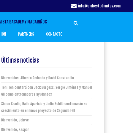
info@clubestudiantes.com
VISTAR ACADEMY MAGARIÑOS
CIÓN
PARTNERS
CONTACTO
Últimas noticias
Bienvenidos, Alberto Redondo y David Constantin
Toni Ten contará con Jack Burgess, Sergio Jiménez y Manuel
Gil como entrenadores ayudantes
Simon Gradin, Haile Aparicio y Jadin Schilb continuarán su
crecimiento en el nuevo proyecto de Segunda FEB
Bienvenido, Jehyve
Bienvenido, Kaspar