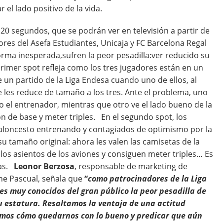
el lado positivo de la vida.
0 segundos, que se podrán ver en televisión a partir de
es del Asefa Estudiantes, Unicaja y FC Barcelona Regal
rma inesperada,sufren la peor pesadilla:ver reducido su
imer spot refleja como los tres jugadores están en un
 un partido de la Liga Endesa cuando uno de ellos, al
 les reduce de tamaño a los tres. Ante el problema, uno
o el entrenador, mientras que otro ve el lado bueno de la
ón de base y meter triples. En el segundo spot, los
baloncesto entrenando y contagiados de optimismo por la
su tamaño original: ahora les valen las camisetas de la
los asientos de los aviones y consiguen meter triples… Es
sas.
Leonor Berzosa
, responsable de marketing de
he Pascual, señala que
“
como patrocinadores de la Liga
s muy conocidos del gran público la peor pesadilla de
su estatura. Resaltamos la ventaja de una actitud
amos cómo quedarnos con lo bueno y predicar que aún