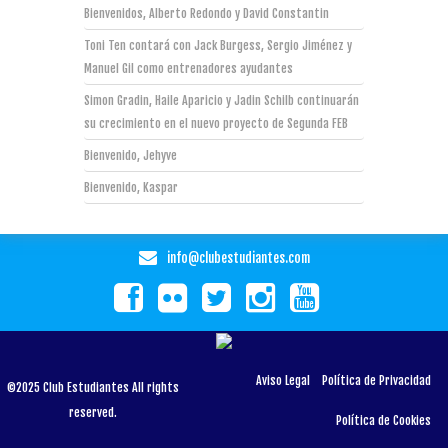
Bienvenidos, Alberto Redondo y David Constantin
Toni Ten contará con Jack Burgess, Sergio Jiménez y
Manuel Gil como entrenadores ayudantes
Simon Gradin, Haile Aparicio y Jadin Schilb continuarán
su crecimiento en el nuevo proyecto de Segunda FEB
Bienvenido, Jehyve
Bienvenido, Kaspar
info@clubestudiantes.com
Aviso Legal
Política de Privacidad
©2025 Club Estudiantes All rights
reserved.
Política de Cookies