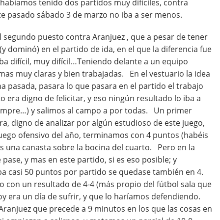
abíamos tenido dos partidos muy difíciles, contra
te pasado sábado 3 de marzo no iba a ser menos.
l segundo puesto contra Aranjuez , que a pesar de tener
dominó) en el partido de ida, en el que la diferencia fue
ba difícil, muy difícil…Teniendo delante a un equipo
rmas muy claras y bien trabajadas. En el vestuario la idea
 pasada, pasara lo que pasara en el partido el trabajo
era digno de felicitar, y eso ningún resultado lo iba a
iempre…) y salimos al campo a por todas. Un primer
a, digno de analizar por algún estudioso de este juego,
uego ofensivo del año, terminamos con 4 puntos (habéis
s una canasta sobre la bocina del cuarto. Pero en la
pase, y mas en este partido, si es eso posible; y
a casi 50 puntos por partido se quedase también en 4.
 con un resultado de 4-4 (más propio del fútbol sala que
oy era un día de sufrir, y que lo haríamos defendiendo.
Aranjuez que precede a 9 minutos en los que las cosas en