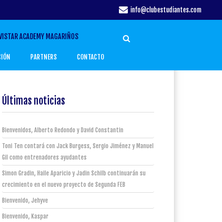
info@clubestudiantes.com
VISTAR ACADEMY MAGARIÑOS
CIÓN
PARTNERS
CONTACTO
Últimas noticias
Bienvenidos, Alberto Redondo y David Constantin
Toni Ten contará con Jack Burgess, Sergio Jiménez y Manuel
Gil como entrenadores ayudantes
Simon Gradin, Haile Aparicio y Jadin Schilb continuarán su
crecimiento en el nuevo proyecto de Segunda FEB
Bienvenido, Jehyve
Bienvenido, Kaspar