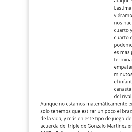
ataque 
Lastima
viéramo
nos hace
cuarto 
cuarto 
podemos
es mas 
termina
empatar
minutos
el infan
canasta 
del riv
Aunque no estamos matemáticamente en c
solo tenemos que estirar un poco el bra
de la vida, y más en este tipo de juego-de
acuerda del triple de Gonzalo Martinez en