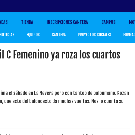
ADAS
TIENDA
INSCRIPCIONES CANTERA
CAMPUS
MO
NOTICIAS
EQUIPOS
CANTERA
PROYECTOS SOCIALES
FORMA
til C Femenino ya roza los cuartos
sísima el sábado en La Nevera pero con tanteo de balonmano. Rozan
ían, que esto del baloncesto da muchas vueltas. Nos lo cuenta su