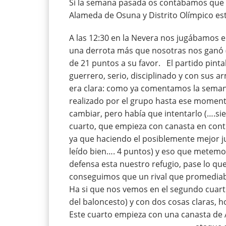
Si la semana pasada os contábamos que h
Alameda de Osuna y Distrito Olímpico es
A las 12:30 en la Nevera nos jugábamos e
una derrota más que nosotras nos ganó (y 
de 21 puntos a su favor. El partido pinta
guerrero, serio, disciplinado y con sus a
era clara: como ya comentamos la semana
realizado por el grupo hasta ese momento 
cambiar, pero había que intentarlo (….s
cuarto, que empieza con canasta en contr
ya que haciendo el posiblemente mejor j
leído bien…. 4 puntos) y eso que metemo
defensa esta nuestro refugio, pase lo que 
conseguimos que un rival que promediab
Ha si que nos vemos en el segundo cuarto
del baloncesto) y con dos cosas claras, h
Este cuarto empieza con una canasta de 