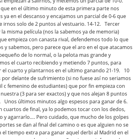
si empiezan a salirnos, y metemos un parcial de 10-0.
 que en el último minuto de esta primera parte nos
s ya en el descanso y encajamos un parcial de 0-6 que
 irnos solo de 2 puntos al vestuario. 14-12. Tercer
y la misma película (nos la sabemos ya de memoria)
que empieza con canasta rival, defendemos todo lo que
 y sabemos, pero parece que el aro en el que atacamos
pequeño de lo normal, o la pelota mas grande y
mos el cuarto recibiendo y metiendo 7 puntos, para
 el cuarto y plantarnos en el ultimo ganando 21-19. 10
 por delante de sufrimiento (si no fuese así no seriamos
til c femenino de estudiantes) que por fin empieza con
nuestra (3 para ser exactos) y que nos alejan 8 puntos
al. Unos últimos minutos algo espesos para ganar de 6.
uartos de final, ya lo podemos tocar con los dedos,
zo y agarrarlo…. Pero cuidado, que mucho de los golpes
portes se dan al final del camino o es que alguien no se
 el tiempo extra para ganar aquel derbi al Madrid en el