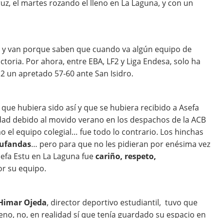
uz, el martes rozando el lleno en La Laguna, y con un
l, y van porque saben que cuando va algún equipo de
ctoria. Por ahora, entre EBA, LF2 y Liga Endesa, solo ha
a 2 un apretado 57-60 ante San Isidro.
ue hubiera sido así y que se hubiera recibido a Asefa
idad debido al movido verano en los despachos de la ACB
o el equipo colegial… fue todo lo contrario. Los hinchas
bufandas
… pero para que no les pidieran por enésima vez
sefa Estu en La Laguna fue
cariño, respeto,
or su equipo.
Himar Ojeda
, director deportivo estudiantil,
tuvo que
ueno, no, en realidad sí que tenía guardado su espacio en