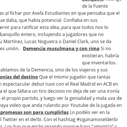
de la Fuente
as al fichar por Asefa Estudiantes en que pensaba que el
e daba, que había potencial. Confiaba en sus
ervir para ratificar esta idea, para que todos nos lo
 banquillo entero, incluyendo a jugadores que no
 Martínez, Lucas Nogueira o Daniel Clark, uno se da
 es unión.
Demencia musulmana y con rima
Si no
existieran, habría
que inventarlos.
hablamos de la Demencia, sino de los viajeros y sus
ronías del destino
Que el mismo jugador que tantas
n espectacular debut tuvo con el Real Madrid en ACB en
a el que fallara un tiro decisivo no deja de ser una ironía
 el propio partido, y luego ver la genialidad y mala uva de
 vaya video que anda rulando por Youtube de la jugada en
 promesas son para cumplirlas
Lo podéis ver en la
el Twitter en el derbi. Con el hashtag #siganamoselderbi
s. Los hay que están rezando porque haya “amnistía” y