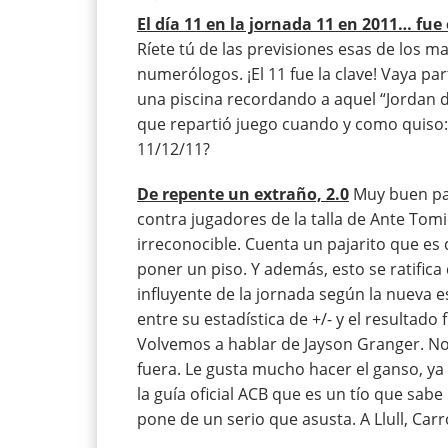
El día 11 en la jornada 11 en 2011… fue 
Ríete tú de las previsiones esas de los ma
numerólogos. ¡El 11 fue la clave! Vaya pa
una piscina recordando a aquel “Jordan 
que repartió juego cuando y como quiso: 
11/12/11?
De repente un extraño, 2.0
Muy buen par
contra jugadores de la talla de Ante Tomi
irreconocible. Cuenta un pajarito que es 
poner un piso. Y además, esto se ratifica
influyente de la jornada según la nueva e
entre su estadística de +/- y el resultado
Volvemos a hablar de Jayson Granger. Nos
fuera. Le gusta mucho hacer el ganso, ya s
la guía oficial ACB que es un tío que sabe 
pone de un serio que asusta. A Llull, Carr