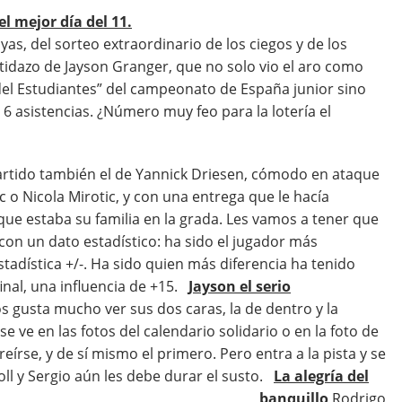
el mejor día del 11.
yas, del sorteo extraordinario de los ciegos y de los
rtidazo de Jayson Granger, que no solo vio el aro como
del Estudiantes” del campeonato de España junior sino
6 asistencias. ¿Número muy feo para la lotería el
tido también el de Yannick Driesen, cómodo en ataque
c o Nicola Mirotic, y con una entrega que le hacía
que estaba su familia en la grada. Les vamos a tener que
 con un dato estadístico: ha sido el jugador más
stadística +/-. Ha sido quien más diferencia ha tenido
 final, una influencia de +15.
Jayson el serio
 gusta mucho ver sus dos caras, la de dentro y la
e ve en las fotos del calendario solidario o en la foto de
reírse, y de sí mismo el primero. Pero entra a la pista y se
oll y Sergio aún les debe durar el susto.
La alegría del
banquillo
Rodrigo