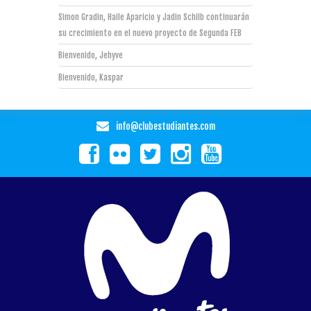
Simon Gradin, Haile Aparicio y Jadin Schilb continuarán
su crecimiento en el nuevo proyecto de Segunda FEB
Bienvenido, Jehyve
Bienvenido, Kaspar
info@clubestudiantes.com