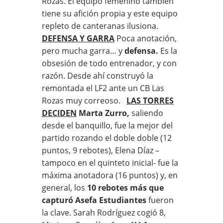
Rozas. El equipo femenino también
tiene su afición propia y este equipo
repleto de canteranas ilusiona.
DEFENSA Y GARRA
Poca anotación,
pero mucha garra… y
defensa.
Es la
obsesión de todo entrenador, y con
razón. Desde ahí construyó la
remontada el LF2 ante un CB Las
Rozas muy correoso.
LAS TORRES
DECIDEN
Marta Zurro,
saliendo
desde el banquillo, fue la mejor del
partido rozando el doble doble (12
puntos, 9 rebotes), Elena Díaz –
tampoco en el quinteto inicial- fue la
máxima anotadora (16 puntos) y, en
general, los
10 rebotes más que
capturó Asefa Estudiantes
fueron
la clave. Sarah Rodríguez cogió 8,