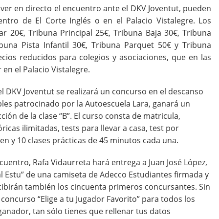
ver en directo el encuentro ante el DKV Joventut, pueden
entro de El Corte Inglés o en el Palacio Vistalegre. Los
r 20€, Tribuna Principal 25€, Tribuna Baja 30€, Tribuna
ribuna Pista Infantil 30€, Tribuna Parquet 50€ y Tribuna
ecios reducidos para colegios y asociaciones, que en las
en el Palacio Vistalegre.
l DKV Joventut se realizará un concurso en el descanso
ples patrocinado por la Autoescuela Lara, ganará un
ón de la clase “B”. El curso consta de matricula,
ricas ilimitadas, tests para llevar a casa, test por
n y 10 clases prácticas de 45 minutos cada una.
uentro, Rafa Vidaurreta hará entrega a Juan José López,
l Estu” de una camiseta de Adecco Estudiantes firmada y
cibirán también los cincuenta primeros concursantes. Sin
concurso “Elige a tu Jugador Favorito” para todos los
 ganador, tan sólo tienes que rellenar tus datos