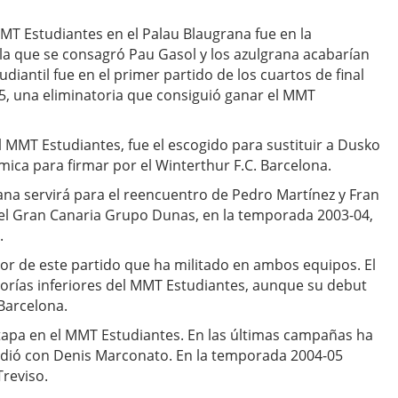
 MMT Estudiantes en el Palau Blaugrana fue en la
a que se consagró Pau Gasol y los azulgrana acabarían
tudiantil fue en el primer partido de los cuartos de final
5, una eliminatoria que consiguió ganar el MMT
 MMT Estudiantes, fue el escogido para sustituir a Dusko
mica para firmar por el Winterthur F.C. Barcelona.
rana servirá para el reencuentro de Pedro Martínez y Fran
n el Gran Canaria Grupo Dunas, en la temporada 2003-04,
.
dor de este partido que ha militado en ambos equipos. El
gorías inferiores del MMT Estudiantes, aunque su debut
 Barcelona.
apa en el MMT Estudiantes. En las últimas campañas ha
ncidió con Denis Marconato. En la temporada 2004-05
Treviso.