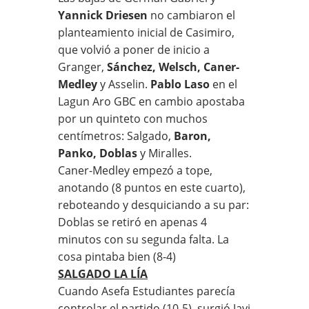
Yannick Driesen
no cambiaron el
planteamiento inicial de Casimiro,
que volvió a poner de inicio a
Granger,
Sánchez, Welsch, Caner-
Medley
y Asselin.
Pablo Laso
en el
Lagun Aro GBC en cambio apostaba
por un quinteto con muchos
centímetros: Salgado,
Baron,
Panko, Doblas
y Miralles.
Caner-Medley empezó a tope,
anotando (8 puntos en este cuarto),
reboteando y desquiciando a su par:
Doblas se retiró en apenas 4
minutos con su segunda falta. La
cosa pintaba bien (8-4)
SALGADO LA LÍA
Cuando Asefa Estudiantes parecía
controlar el partido (10-5), surgió Javi