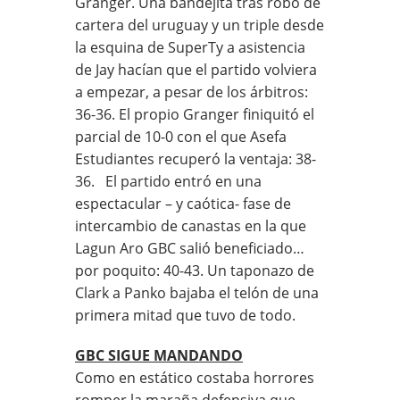
Granger. Una bandejita tras robo de
cartera del uruguay y un triple desde
la esquina de SuperTy a asistencia
de Jay hacían que el partido volviera
a empezar, a pesar de los árbitros:
36-36. El propio Granger finiquitó el
parcial de 10-0 con el que Asefa
Estudiantes recuperó la ventaja: 38-
36. El partido entró en una
espectacular – y caótica- fase de
intercambio de canastas en la que
Lagun Aro GBC salió beneficiado…
por poquito: 40-43. Un taponazo de
Clark a Panko bajaba el telón de una
primera mitad que tuvo de todo.
GBC SIGUE MANDANDO
Como en estático costaba horrores
romper la maraña defensiva que