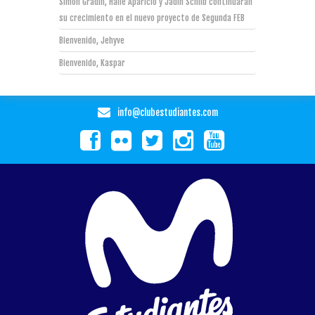
Simon Gradin, Haile Aparicio y Jadin Schilb continuarán
su crecimiento en el nuevo proyecto de Segunda FEB
Bienvenido, Jehyve
Bienvenido, Kaspar
info@clubestudiantes.com