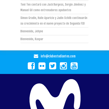
Toni Ten contará con Jack Burgess, Sergio Jiménez y
Manuel Gil como entrenadores ayudantes
Simon Gradin, Haile Aparicio y Jadin Schilb continuarán
su crecimiento en el nuevo proyecto de Segunda FEB
Bienvenido, Jehyve
Bienvenido, Kaspar
info@clubestudiantes.com