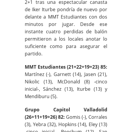
2+1 tras una espectacular canasta
de Iker Iturbe pondría de nuevo por
delante a MMT Estudiantes con dos
minutos por jugar. Desde ese
instante cuatro perdidas de balón
permitieron a los locales anotar lo
suficiente como para asegurar el
partido.
MMT Estudiantes (21+22+19+23) 85:
Martínez (-), Garnett (14), Jasen (21),
Nikolic (13), McDonald (8) -cinco
inicial-, Sánchez (13), Iturbe (13) y
Mendiburu (5).
Grupo Capitol Valladolid
(26+11+19+26) 82:
Gomis (-), Corrales
(3), Yebra (32), Hopkins (14), Eley (13)
-cinco inicial-, Beechum (12), San