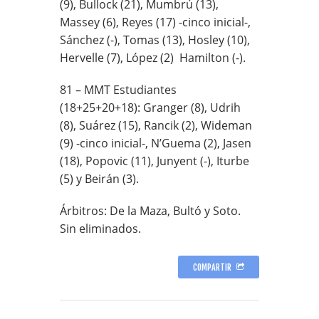
(9), Bullock (21), Mumbrú (13),
Massey (6), Reyes (17) -cinco inicial-,
Sánchez (-), Tomas (13), Hosley (10),
Hervelle (7), López (2)
Hamilton (-).
81 – MMT Estudiantes
(18+25+20+18): Granger (8), Udrih
(8), Suárez (15), Rancik (2), Wideman
(9) -cinco inicial-, N’Guema (2), Jasen
(18), Popovic (11), Junyent (-), Iturbe
(5) y Beirán (3).
Árbitros: De
la Maza
, Bultó y Soto.
Sin eliminados.
COMPARTIR