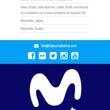
Simon Gradin, Haile Aparicio y Jadin Schilb continuarán
su crecimiento en el nuevo proyecto de Segunda FEB
Bienvenido, Jehyve
Bienvenido, Kaspar
info@clubestudiantes.com