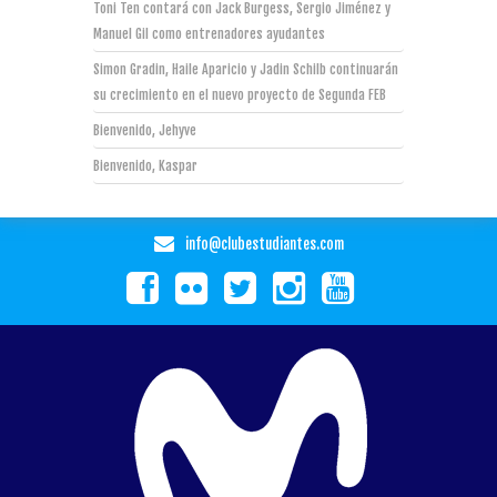
Toni Ten contará con Jack Burgess, Sergio Jiménez y
Manuel Gil como entrenadores ayudantes
Simon Gradin, Haile Aparicio y Jadin Schilb continuarán
su crecimiento en el nuevo proyecto de Segunda FEB
Bienvenido, Jehyve
Bienvenido, Kaspar
info@clubestudiantes.com