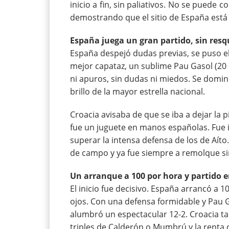
inicio a fin, sin paliativos. No se puede
demostrando que el sitio de España está 
España juega un gran partido, sin resq
España despejó dudas previas, se puso el
mejor capataz, un sublime Pau Gasol (20 
ni apuros, sin dudas ni miedos. Se domin
brillo de la mayor estrella nacional.
Croacia avisaba de que se iba a dejar la 
fue un juguete en manos españolas. Fue i
superar la intensa defensa de los de Aíto
de campo y ya fue siempre a remolque si
Un arranque a 100 por hora y partido
El inicio fue decisivo. España arrancó a 1
ojos. Con una defensa formidable y Pau 
alumbró un espectacular 12-2. Croacia ta
triples de Calderón o Mumbrú y la renta cr