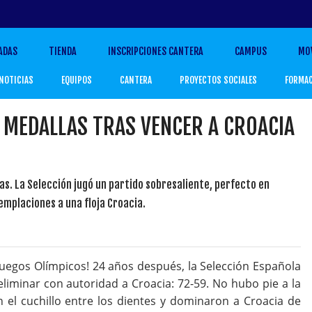
ADAS
TIENDA
INSCRIPCIONES CANTERA
CAMPUS
MO
NOTICIAS
EQUIPOS
CANTERA
PROYECTOS SOCIALES
FORMA
 MEDALLAS TRAS VENCER A CROACIA
as. La Selección jugó un partido sobresaliente, perfecto en
templaciones a una floja Croacia.
 Juegos Olímpicos! 24 años después, la Selección Española
eliminar con autoridad a Croacia: 72-59. No hubo pie a la
n el cuchillo entre los dientes y dominaron a Croacia de