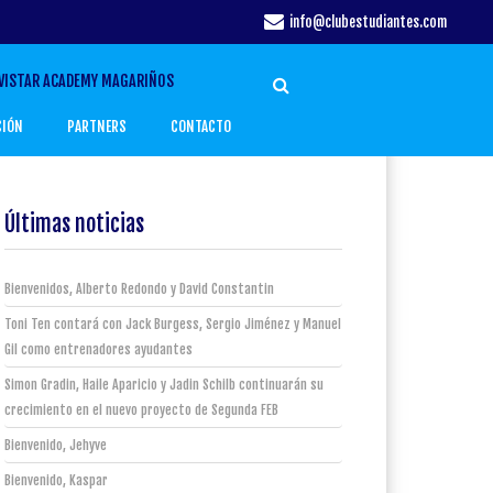
info@clubestudiantes.com
VISTAR ACADEMY MAGARIÑOS
CIÓN
PARTNERS
CONTACTO
Últimas noticias
Bienvenidos, Alberto Redondo y David Constantin
Toni Ten contará con Jack Burgess, Sergio Jiménez y Manuel
Gil como entrenadores ayudantes
Simon Gradin, Haile Aparicio y Jadin Schilb continuarán su
crecimiento en el nuevo proyecto de Segunda FEB
Bienvenido, Jehyve
Bienvenido, Kaspar