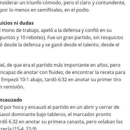
 considerar un triunfo cómodo, pero sí claro y contundente,
por lo menos en semifinales, en el podio.
uicios ni dudas
 mono de trabajo, apeló a la defensa y confió en su
puntos y 10 rebotes). Fue un gran partido, sin resquicios
ó desde la defensa y se ganó desde el talento, desde el
piel, de que era el partido más importante en años, pero
ncapaz de anotar con fluidez, de encontrar la receta para
. Empezó 10-1 abajo, tardó 6:32 en anotar su primer tiro
n remisión.
 encauzado
00 por hora y encauzó el partido en un abrir y cerrar de
Gasol dominante bajo tableros, el marcador pronto
rdó 6.32 en anotar su primera canasta, pero volaban los
ecía (15-4, 22-9).