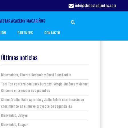
info@clubestudiantes.com
VISTAR ACADEMY MAGARIÑOS
CIÓN
PARTNERS
CONTACTO
Últimas noticias
Bienvenidos, Alberto Redondo y David Constantin
Toni Ten contará con Jack Burgess, Sergio Jiménez y Manuel
Gil como entrenadores ayudantes
Simon Gradin, Haile Aparicio y Jadin Schilb continuarán su
crecimiento en el nuevo proyecto de Segunda FEB
Bienvenido, Jehyve
Bienvenido, Kaspar