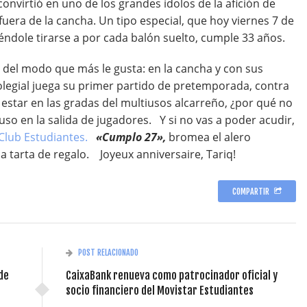
nvirtió en uno de los grandes ídolos de la afición de
uera de la cancha. Un tipo especial, que hoy viernes 7 de
ndole tirarse a por cada balón suelto, cumple 33 años.
á del modo que más le gusta: en la cancha y con sus
colegial juega su primer partido de pretemporada, contra
estar en las gradas del multiusos alcarreño, ¿por qué no
cluso en la salida de jugadores. Y si no vas a poder acudir,
 Club Estudiantes.
«Cumplo 27»,
bromea el alero
a tarta de regalo. Joyeux anniversaire, Tariq!
COMPARTIR
POST RELACIONADO
de
CaixaBank renueva como patrocinador oficial y
socio financiero del Movistar Estudiantes