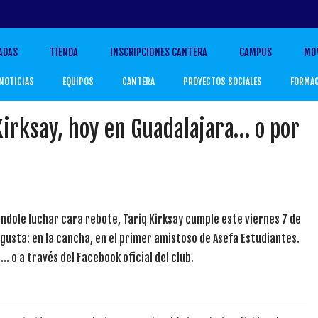
ADAS
TIENDA
INSCRIPCIONES CANTERA
CAMPUS
MO
NOTICIAS
EQUIPOS
CANTERA
PROYECTOS SOCIALES
FORMA
Kirksay, hoy en Guadalajara… o por
éndole luchar cara rebote, Tariq Kirksay cumple este viernes 7 de
gusta: en la cancha, en el primer amistoso de Asefa Estudiantes.
… o a través del Facebook oficial del club.