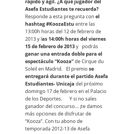
rápido y ágil. ¿A qué jugador del
Asefa Estudiantes te recuerda?
Responde a esta pregunta con
el
hashtag #KoozaEstu
entre las
13:00h horas del 12 de febrero de
2013 y l
as 14:00h horas del viernes
15 de febrero de 2013
y podrás
ganar una entrada doble para el
espectáculo “Kooza”
de Cirque du
Soleil en Madrid. El premio
se
entregará durante el partido Asefa
Estudiantes- Unicaja
del próximo
domingo 17 de febrero en el Palacio
de los Deportes. Y si no sales
ganador del concurso… ¡te damos
más opciones de disfrutar de
“Kooza”. Con tu abono de
temporada 2012-13 de Asefa