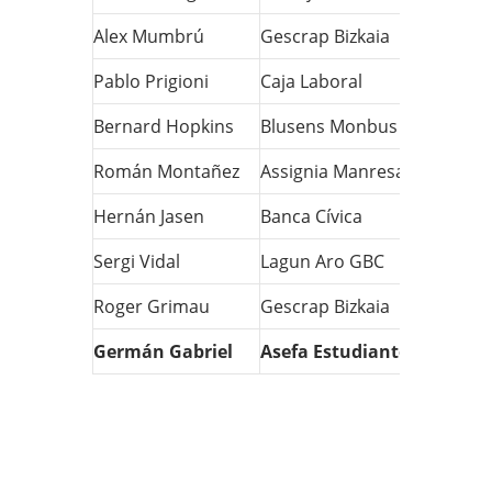
Alex Mumbrú
Gescrap Bizkaia
458
Pablo Prigioni
Caja Laboral
440
Bernard Hopkins
Blusens Monbus
438
Román Montañez
Assignia Manresa
434
Hernán Jasen
Banca Cívica
434
Sergi Vidal
Lagun Aro GBC
415
Roger Grimau
Gescrap Bizkaia
408
Germán Gabriel
Asefa Estudiantes
399