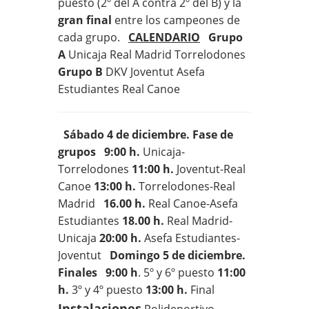
puesto (2º del A contra 2º del B) y la
gran final
entre los campeones de
cada grupo.
CALENDARIO
Grupo
A
Unicaja Real Madrid Torrelodones
Grupo B
DKV Joventut Asefa
Estudiantes Real Canoe
Sábado 4 de diciembre. Fase de
grupos
9:00 h.
Unicaja-
Torrelodones
11:00 h.
Joventut-Real
Canoe
13:00 h.
Torrelodones-Real
Madrid
16.00 h.
Real Canoe-Asefa
Estudiantes
18.00 h.
Real Madrid-
Unicaja
20:00 h.
Asefa Estudiantes-
Joventut
Domingo 5 de diciembre.
Finales
9:00 h
. 5º y 6º puesto
11:00
h.
3º y 4º puesto
13:00 h.
Final
Instalaciones
Polideportivo