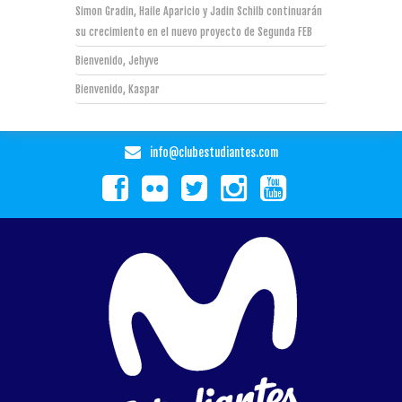
Simon Gradin, Haile Aparicio y Jadin Schilb continuarán
su crecimiento en el nuevo proyecto de Segunda FEB
Bienvenido, Jehyve
Bienvenido, Kaspar
info@clubestudiantes.com