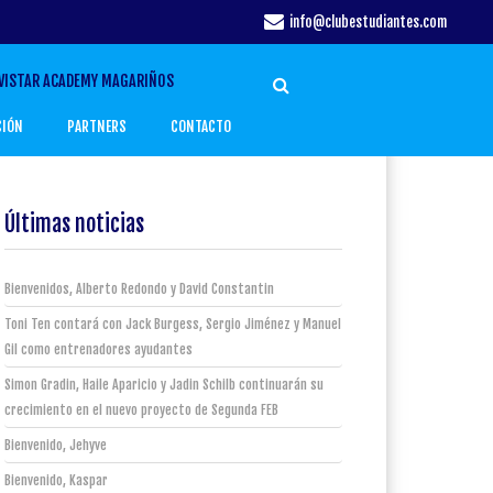
info@clubestudiantes.com
VISTAR ACADEMY MAGARIÑOS
CIÓN
PARTNERS
CONTACTO
Últimas noticias
Bienvenidos, Alberto Redondo y David Constantin
Toni Ten contará con Jack Burgess, Sergio Jiménez y Manuel
Gil como entrenadores ayudantes
Simon Gradin, Haile Aparicio y Jadin Schilb continuarán su
crecimiento en el nuevo proyecto de Segunda FEB
Bienvenido, Jehyve
Bienvenido, Kaspar