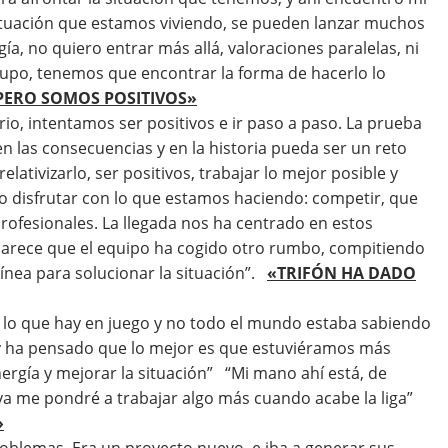
 situación que estamos viviendo, se pueden lanzar muchos
ía, no quiero entrar más allá, valoraciones paralelas, ni
grupo, tenemos que encontrar la forma de hacerlo lo
 PERO SOMOS POSITIVOS»
o, intentamos ser positivos e ir paso a paso. La prueba
en las consecuencias y en la historia pueda ser un reto
relativizarlo, ser positivos, trabajar lo mejor posible y
o disfrutar con lo que estamos haciendo: competir, que
ofesionales. La llegada nos ha centrado en estos
 parece que el equipo ha cogido otro rumbo, compitiendo
ínea para solucionar la situación”.
«TRIFÓN HA DADO
o lo que hay en juego y no todo el mundo estaba sabiendo
o, y ha pensado que lo mejor es que estuviéramos más
ergía y mejorar la situación” “Mi mano ahí está, de
 ya me pondré a trabajar algo más cuando acabe la liga”
»
oblemas. Era un proyecto nuevo, e iba a generar sus