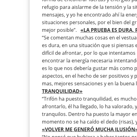
refugio para aislarme de la tensión y la
mensajes, y yo he encontrado ahí la energ
situaciones personales, por el bien del 
mejor posible”.
«LA PRUEBA ES DURA,
“Se comentan muchas cosas en el vestuari
es dura, en una situación que si piensas 
difícil de afrontar, por lo que intentamos 
encontrar la energía necesaria intentand
es lo que nos debería gustar más como pr
aspectos, en el hecho de ser positivos y
mas, mejores sensaciones y en la buena l
TRANQUILIDAD»
“Trifón ha puesto tranquilidad, es much
afrontarlo, él ha llegado, lo ha valorad
tranquilos. Dentro ha puesto la mayor en
momento no se ha caído el dedo (risas),
«VOLVER ME GENERÓ MUCHA ILUSIÓN
“No pensé que hubiera a haber tantos pr