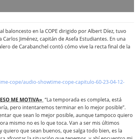
 baloncesto en la COPE dirigido por Albert Díez, tuvo
 Carlos Jiménez, capitán de Asefa Estudiantes. En una
alero de Carabanchel contó cómo vive la recta final de la
ime-cope/audio-showtime-cope-capitulo-60-23-04-12-
Y ESO ME MOTIVA»
“La temporada es completa, está
ía, pero intentaremos terminar en lo mejor posible”.
ntentar que sean lo mejor posible, aunque tampoco quiero
hora mismo no es lo que toca. Van a ser mis últimos
 quiero que sean buenos, que salga todo bien, es la
ra afrontar la situación que tenemos, y ahí encuentro mi