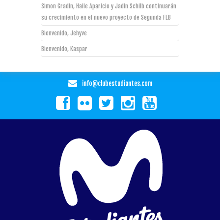
Simon Gradin, Haile Aparicio y Jadin Schilb continuarán
su crecimiento en el nuevo proyecto de Segunda FEB
Bienvenido, Jehyve
Bienvenido, Kaspar
info@clubestudiantes.com