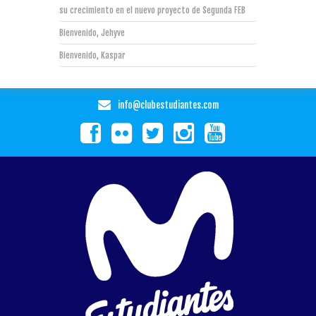
su crecimiento en el nuevo proyecto de Segunda FEB
Bienvenido, Jehyve
Bienvenido, Kaspar
info@clubestudiantes.com