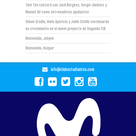
Toni Ten contará con Jack Burgess, Sergio Jiménez y
Manuel Gil como entrenadores ayudantes
Simon Gradin, Haile Aparicio y Jadin Schilb continuarán
su crecimiento en el nuevo proyecto de Segunda FEB
Bienvenido, Jehyve
Bienvenido, Kaspar
info@clubestudiantes.com