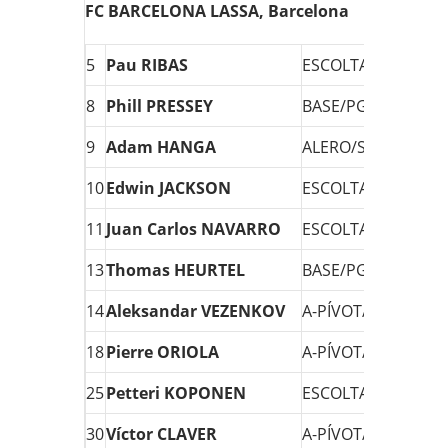
FC BARCELONA LASSA, Barcelona
5
Pau RIBAS
ESCOLTA/SG
1,94
8
Phill PRESSEY
BASE/PG
1,80
9
Adam HANGA
ALERO/SF
1,99
10
Edwin JACKSON
ESCOLTA/SG
1,90
11
Juan Carlos NAVARRO
ESCOLTA/SG
1,92
13
Thomas HEURTEL
BASE/PG
1,89
14
Aleksandar VEZENKOV
A-PÍVOT/PF
2,06
18
Pierre ORIOLA
A-PÍVOT/PF
2,06
25
Petteri KOPONEN
ESCOLTA/SG
1,94
30
Víctor CLAVER
A-PÍVOT/PF
2,07