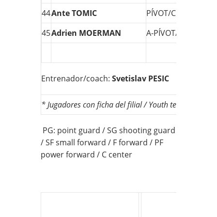
44
Ante TOMIC
PÍVOT/C
2,17
45
Adrien MOERMAN
A-PÍVOT/PF
2,03
Entrenador/coach:
Svetislav PESIC
* Jugadores con ficha del filial / Youth team players
PG: point guard / SG shooting guard
/ SF small forward / F forward / PF
power forward / C center