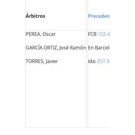
Árbitros
Precedentes
PEREA, Oscar
FCB
102-49
EST
GARCÍA ORTIZ, José Ramón
En Barcelona:
66-11
TORRES, Javier
Ida:
EST 80-70 FCB