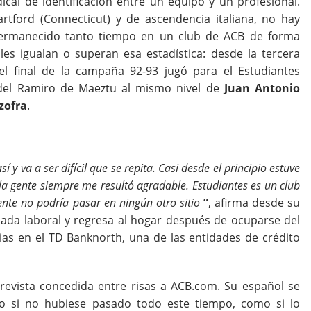
ical de identificación entre un equipo y un profesional.
tford (Connecticut) y de ascendencia italiana, no hay
ermanecido tanto tiempo en un club de ACB de forma
les igualan o superan esa estadística: desde la tercera
l final de la campaña 92-93 jugó para el Estudiantes
 del Ramiro de Maeztu al mismo nivel de
Juan Antonio
zofra
.
í y va a ser difícil que se repita. Casi desde el principio estuve
a gente siempre me resultó agradable. Estudiantes es un club
ente no podría pasar en ningún otro sitio
”
, afirma desde su
nada laboral y regresa al hogar después de ocuparse del
ias en el TD Banknorth, una de las entidades de crédito
trevista concedida entre risas a ACB.com. Su español se
o si no hubiese pasado todo este tiempo, como si lo