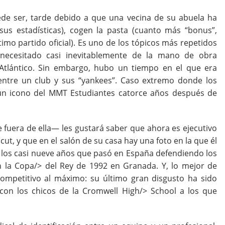
ede ser, tarde debido a que una vecina de su abuela ha
us estadísticas), cogen la pasta (cuanto más “bonus”,
ltimo partido oficial). Es uno de los tópicos más repetidos
 necesitado casi inevitablemente de la mano de obra
l Atlántico. Sin embargo, hubo un tiempo en el que era
 entre un club y sus “yankees”. Caso extremo donde los
 icono del MMT Estudiantes catorce años después de
 fuera de ella— les gustará saber que ahora es ejecutivo
ut, y que en el salón de su casa hay una foto en la que él
os casi nueve años que pasó en España defendiendo los
en
la Copa/> del Rey de 1992 en Granada. Y, lo mejor de
ompetitivo al máximo: su último gran disgusto ha sido
 con los chicos de
la Cromwell High/> School a los que