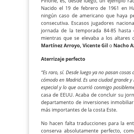
Pinone, es, desde luego, un ejemplo rad
Nacido el 19 de febrero de 1961 en Har
ningún caso de americano que haya p
consecutiva. Escasos jugadores naciona
jornada de la temporada 84-85 hasta e
mientras que se elevaba a los altares
Martínez Arroyo, Vicente Gil
o
Nacho A
Aterrizaje perfecto
“Es raro, sí. Desde luego ya no pasan cosas as
cómodo en Madrid. Es una ciudad grande y l
especial y lo que ocurrió conmigo posiblem
casa de EEUU. Acaba de concluir su jor
departamento de inversiones inmobiliar
más importantes de la costa Este.
No hacen falta traducciones para la en
conserva absolutamente perfecto, com