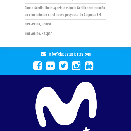
Simon Gradin, Haile Aparicio y Jadin Schilb continuarán
su crecimiento en el nuevo proyecto de Segunda FEB
Bienvenido, Jehyve
Bienvenido, Kaspar
info@clubestudiantes.com