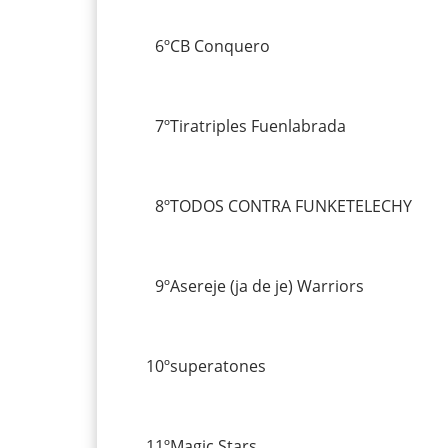
6º
CB Conquero
7º
Tiratriples Fuenlabrada
8º
TODOS CONTRA FUNKETELECHY
9º
Asereje (ja de je) Warriors
10º
superatones
11º
Magic Stars