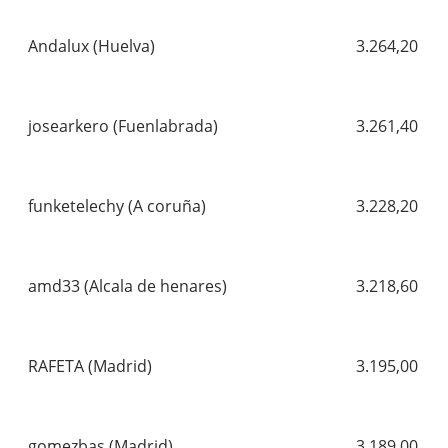
Andalux (Huelva)
3.264,20
josearkero (Fuenlabrada)
3.261,40
funketelechy (A coruña)
3.228,20
amd33 (Alcala de henares)
3.218,60
RAFETA (Madrid)
3.195,00
gomezbas (Madrid)
3.189,00