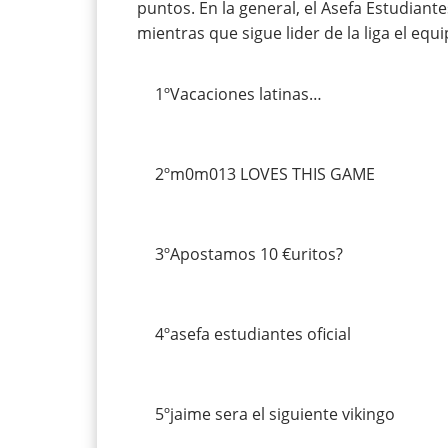
puntos. En la general, el Asefa Estudiante
mientras que sigue lider de la liga el eq
1º
Vacaciones latinas…
2º
m0m013 LOVES THIS GAME
3º
Apostamos 10 €uritos?
4º
asefa estudiantes oficial
5º
jaime sera el siguiente vikingo