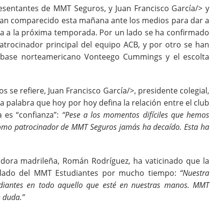
esentantes de MMT Seguros, y
Juan Francisco García/> y
 han comparecido esta mañana ante los medios para dar a
ra a la próxima temporada. Por un lado se ha confirmado
rocinador principal del equipo ACB, y por otro se han
el base norteamericano Vonteego Cummings y el escolta
s se refiere,
Juan Francisco García/>, presidente colegial,
 palabra que hoy por hoy defina la relación entre el club
a es “confianza”:
“Pese a los momentos difíciles que hemos
omo patrocinador de MMT Seguros jamás ha decaído. Esta ha
radora madrileña, Román Rodríguez, ha vaticinado que la
l lado del MMT Estudiantes por mucho tiempo:
“Nuestra
diantes en todo aquello que esté en nuestras manos. MMT
e duda.”