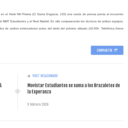
s en el Hotel NH Prisma (C/ Santa Engracia, 120) una rueda de prensa previa al encuentro
al MMT Estudiantes y al Real Madrid. En ella comparecerán los técnicos de ambos equipos,
lica de ambos entrenadores antes del derbi del próximo sábado (19.00h. Telefónica Arena
COMPARTIR
POST RELACIONADO
&
Movistar Estudiantes se suma a los Brazaletes de
la Esperanza
9 febrero 2026