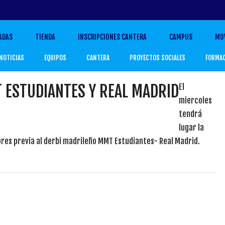
ADAS
TIENDA
INSCRIPCIONES CANTERA
CAMPUS
MO
NOTICIAS
EQUIPOS
CANTERA
PROYECTOS SOCIALES
FORMA
 ESTUDIANTES Y REAL MADRID
El
miercoles
tendrá
lugar la
res previa al derbi madrileño MMT Estudiantes- Real Madrid.