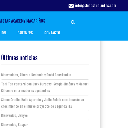
info@clubestudiantes.com
VISTAR ACADEMY MAGARIÑOS
CIÓN
PARTNERS
CONTACTO
Últimas noticias
Bienvenidos, Alberto Redondo y David Constantin
Toni Ten contará con Jack Burgess, Sergio Jiménez y Manuel
Gil como entrenadores ayudantes
Simon Gradin, Haile Aparicio y Jadin Schilb continuarán su
crecimiento en el nuevo proyecto de Segunda FEB
Bienvenido, Jehyve
Bienvenido, Kaspar