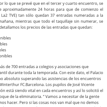
r lo que se prevé que en el tercer y cuarto encuentro, se
 de aproximadamente 24 horas para que de comienzo el
re, La2 TVE) tan sólo quedan 37 entradas numeradas a la
mañana, mientras que todo el taquillaje sin numerar, se
detallamos los precios de las entradas que quedan:
onibles
ibles
bles
onibles
s de 700 entradas a colegios y asociaciones que
ntil durante toda la temporada. Con este dato, el Palacio
eno absoluto superando las asistencias de los encuentros
l Winterthur FC.Barcelona. Los pupilos de José Vicente
n está siendo vital en cada encuentros y así lo solicitó el
oque de la eliminatoria. “ Vamos a necesitar de la gente
os hacer. Pero si las cosas nos van mal que no demos