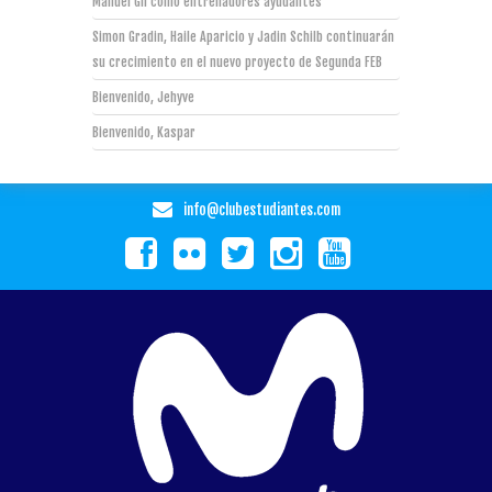
Manuel Gil como entrenadores ayudantes
Simon Gradin, Haile Aparicio y Jadin Schilb continuarán
su crecimiento en el nuevo proyecto de Segunda FEB
Bienvenido, Jehyve
Bienvenido, Kaspar
info@clubestudiantes.com