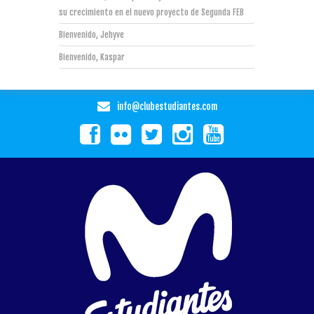
su crecimiento en el nuevo proyecto de Segunda FEB
Bienvenido, Jehyve
Bienvenido, Kaspar
info@clubestudiantes.com