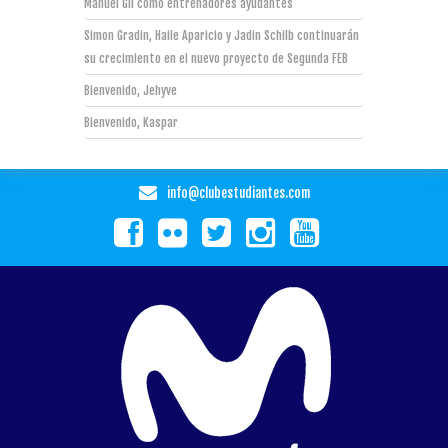
Manuel Gil como entrenadores ayudantes
Simon Gradin, Haile Aparicio y Jadin Schilb continuarán
su crecimiento en el nuevo proyecto de Segunda FEB
Bienvenido, Jehyve
Bienvenido, Kaspar
info@clubestudiantes.com