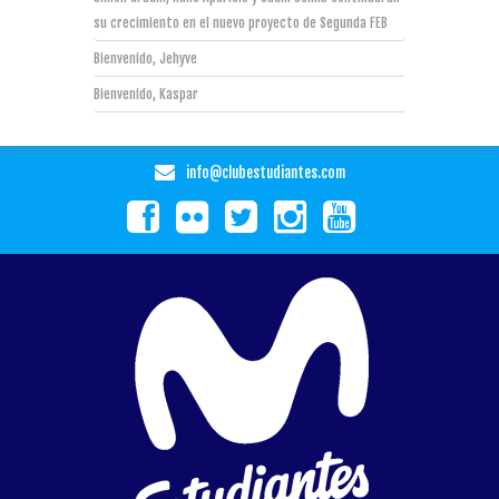
su crecimiento en el nuevo proyecto de Segunda FEB
Bienvenido, Jehyve
Bienvenido, Kaspar
info@clubestudiantes.com