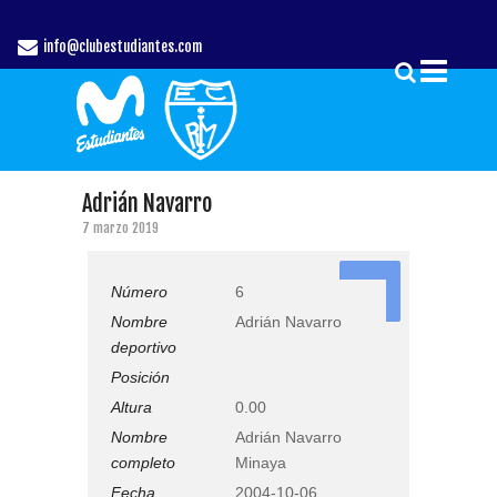
info@clubestudiantes.com
Adrián Navarro
7 marzo 2019
6
Número
6
Nombre
Adrián Navarro
deportivo
Posición
Altura
0.00
Nombre
Adrián Navarro
completo
Minaya
Fecha
2004-10-06