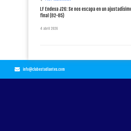
LF Endesa J26: Se nos escapa en un ajustadísim
final (82-85)
4 abril 2026
info@clubestudiantes.com