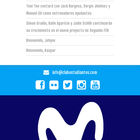
Toni Ten contará con Jack Burgess, Sergio Jiménez y
Manuel Gil como entrenadores ayudantes
Simon Gradin, Haile Aparicio y Jadin Schilb continuarán
su crecimiento en el nuevo proyecto de Segunda FEB
Bienvenido, Jehyve
Bienvenido, Kaspar
info@clubestudiantes.com