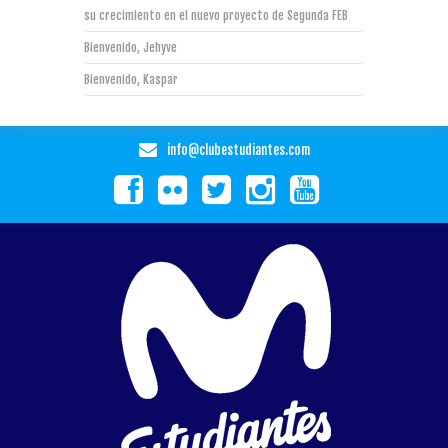
su crecimiento en el nuevo proyecto de Segunda FEB
Bienvenido, Jehyve
Bienvenido, Kaspar
info@clubestudiantes.com