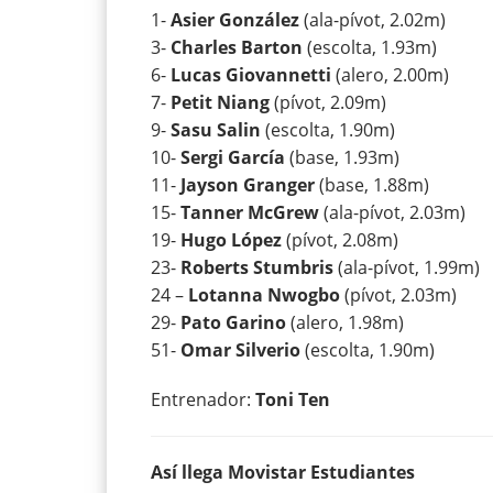
1-
Asier González
(ala-pívot, 2.02m)
3-
Charles Barton
(escolta, 1.93m)
6-
Lucas Giovannetti
(alero, 2.00m)
7-
Petit Niang
(pívot, 2.09m)
9-
Sasu Salin
(escolta, 1.90m)
10-
Sergi García
(base, 1.93m)
11-
Jayson Granger
(base, 1.88m)
15-
Tanner McGrew
(ala-pívot, 2.03m)
19-
Hugo López
(pívot, 2.08m)
23-
Roberts Stumbris
(ala-pívot, 1.99m)
24 –
Lotanna Nwogbo
(pívot, 2.03m)
29-
Pato Garino
(alero, 1.98m)
51-
Omar Silverio
(escolta, 1.90m)
Entrenador:
Toni Ten
Así llega Movistar Estudiantes