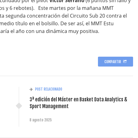
ecundado por el pívot
Víctor Serrano
(6 puntos sin fallo y
os y 6 rebotes). Este martes por la mañana MMT
sta segunda concentración del Circuito Sub 20 contra el
 medio título en el bolsillo. De ser así, el MMT Estu
naría el año con una dinámica muy positiva.
COMPARTIR
POST RELACIONADO
3ª edición del Máster en Basket Data Analytics &
Sport Management
8 agosto 2025