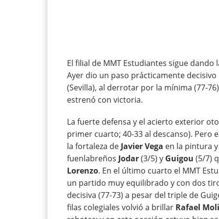
El filial de MMT Estudiantes sigue dando l
Ayer dio un paso prácticamente decisiv
(Sevilla), al derrotar por la mínima (77-
estrenó con victoria.
La fuerte defensa y el acierto exterior ot
primer cuarto; 40-33 al descanso). Pero e
la fortaleza de
Javier Vega
en la pintura y
fuenlabreños
Jodar
(3/5) y
Guigou
(5/7) 
Lorenzo
. En el último cuarto el MMT Es
un partido muy equilibrado y con dos tiro
decisiva (77-73) a pesar del triple de Gui
filas colegiales volvió a brillar
Rafael Mol