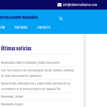
info@clubestudiantes.com
VISTAR ACADEMY MAGARIÑOS
CIÓN
PARTNERS
CONTACTO
Últimas noticias
Bienvenidos, Alberto Redondo y David Constantin
Toni Ten contará con Jack Burgess, Sergio Jiménez y Manuel
Gil como entrenadores ayudantes
Simon Gradin, Haile Aparicio y Jadin Schilb continuarán su
crecimiento en el nuevo proyecto de Segunda FEB
Bienvenido, Jehyve
Bienvenido, Kaspar